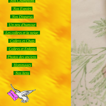
Nos Champions
Nos Espoirs
Nos Disparus
Un peu d'humour
Les colleys et la neige
Colleys et Chats
Colleys et Enfants
Photos des anciens
Hommages
Nos liens