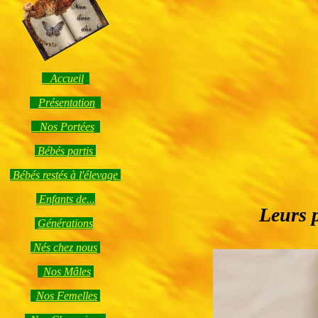
Accueil
Présentation
Nos Portées
Bébés partis
Bébés restés à l'élevage
Enfants de...
Leurs 
Générations
Nés chez nous
Nos Mâles
Nos Femelles