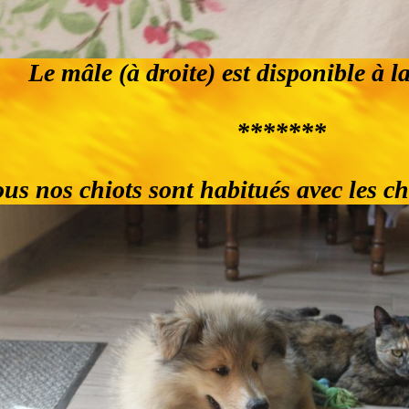
Le mâle (à droite) est disponible à l
*******
us nos chiots sont habitués avec les ch