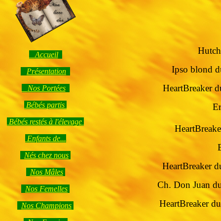
Hutch
Accueil
Ipso blond d
Présentation
HeartBreaker d
Nos Portées
Bébés partis
Eros blue et Candy B
Bébés restés à l'élevage
HeartBreake
Enfants de...
Nés chez nous
HeartBreaker d
Nos Mâles
Ch. Don Juan du
Nos Femelles
HeartBreaker du
Nos Champions