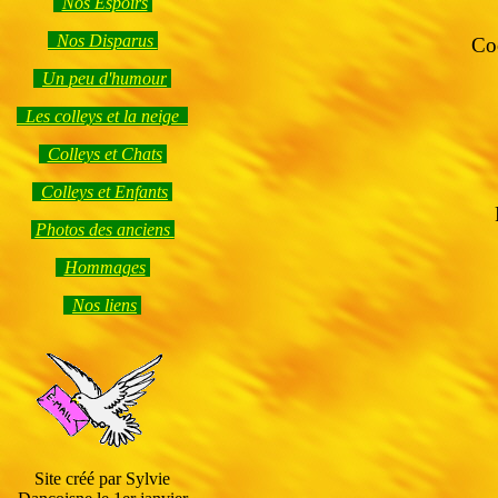
Nos Espoirs
Nos Disparus
Coo
Un peu d'humour
Les colleys et la neige
Colleys et Chats
Colleys et Enfants
Photos des anciens
Hommages
Nos liens
Site créé par Sylvie