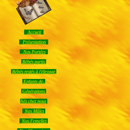
Accueil
Présentation
Nos Portées
Bébés partis
Bébés restés à l'élevage
Enfants de..
Générations
Nés chez nous
Nos Mâles
Nos Femelles