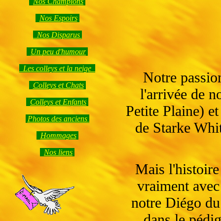
Nos Champions
Nos Espoirs
Nos Disparus
Un peu d'humour
Les colleys et la neige
Notre passio
Colleys et Chats
l'arrivée de 
Colleys et Enfants
Petite Plaine) et
Photos des anciens
de Starke Whit
Hommages
Nos liens
Mais l'histoi
vraiment avec 
notre Diégo du
dans le pédig