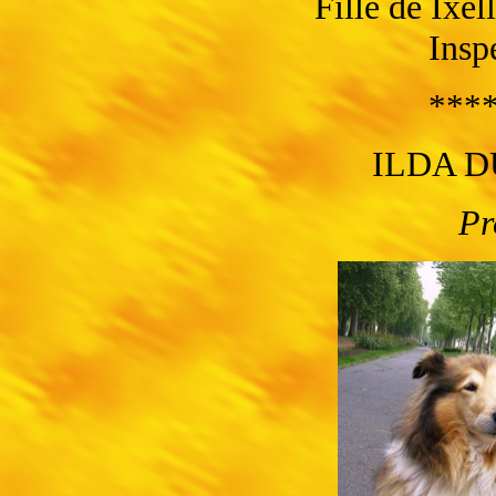
Fille de Ixe
Insp
****
ILDA 
Pr