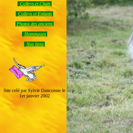
Colleys et Chats
Colleys et Enfants
Photos des anciens
Hommage
s
Nos liens
Site créé par Sylvie Dancoisne le
1er janvier 2002