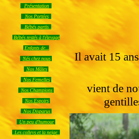
Présentation
Nos Portées
Bébés partis
Bébés restés à l'élevage
Enfants de...
Il avait 15 an
Nés chez nous
Nos Mâles
Nos Femelles
vient de no
Nos Champions
gentille
Nos Espoirs
Nos Disparus
Un peu d'humour
Les colleys et la neige