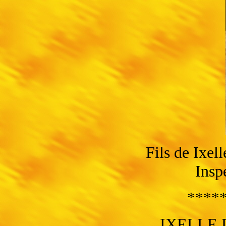
Fils de Ixe
Insp
****
IXELLE