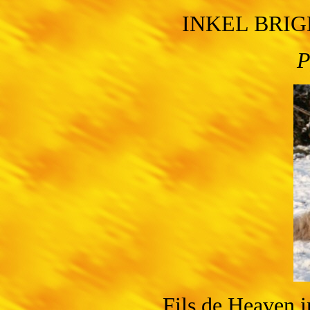
INKEL BRI
P
Fils de Heaven 