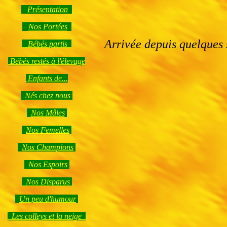
Présentation
Nos Portées
Arrivée depuis quelques s
Bébés partis
Bébés restés à l'élevage
Enfants de...
Nés chez nous
Nos Mâles
Nos Femelles
Nos Champions
Nos Espoirs
Nos Disparus
Un peu d'humour
Les colleys et la neige