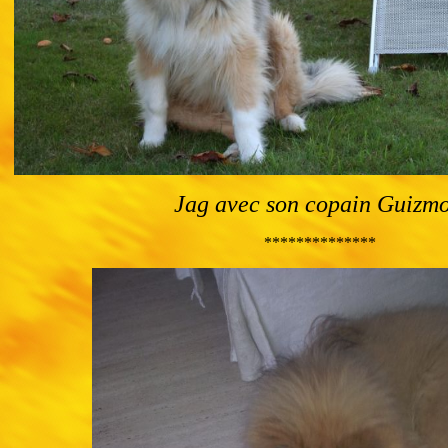
Jag avec son copain Guizm
**************