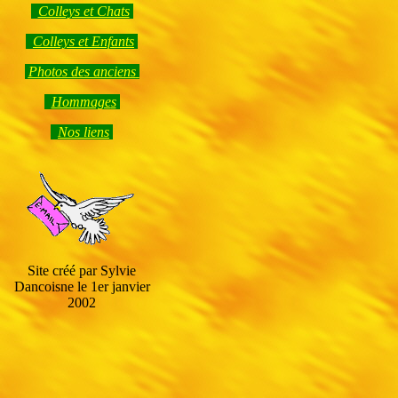
Colleys et Chats
Colleys et Enfants
Photos des anciens
Hommage
s
Nos liens
Site créé par Sylvie
Dancoisne le 1er janvier
2002