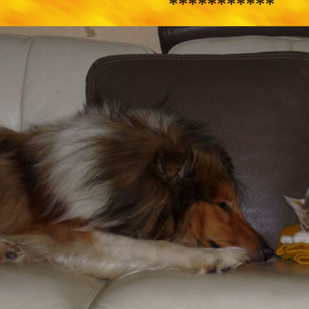
***********