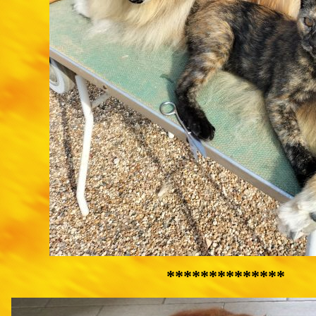
**************