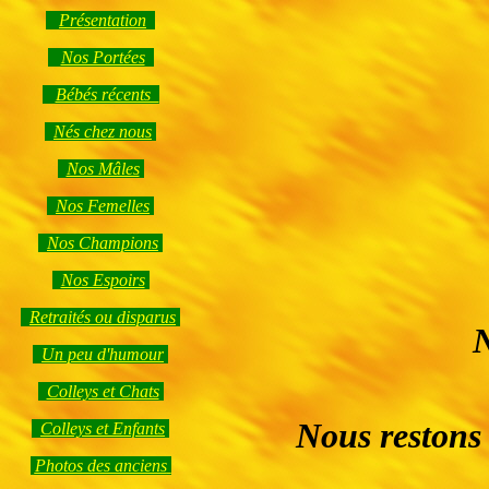
Présentation
Nos Portées
Bébés récents
Nés chez nous
Nos Mâles
Nos Femelles
Nos Champions
Nos Espoirs
Retraités ou disparus
N
Un peu d'humour
Colleys et Chats
Nous restons
Colleys et Enfants
Photos des anciens