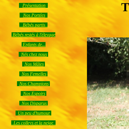
T
Présentation
Nos Portées
Bébés partis
Bébés restés à l'élevage
Enfants de...
Nés chez nous
Nos Mâles
Nos Femelles
Nos Champions
Nos Espoirs
Nos Disparus
Un peu d'humour
Les colleys et la neige