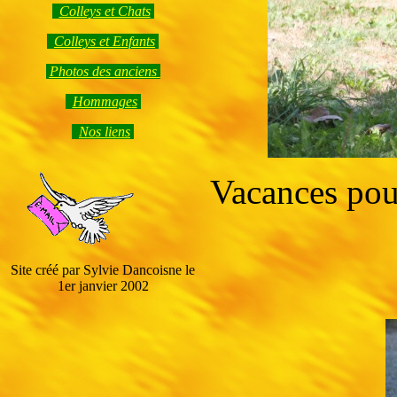
Colleys et Chats
Colleys et Enfants
Photos des anciens
Hommage
s
Nos liens
Vacances pou
Site créé par Sylvie Dancoisne le
1er janvier 2002