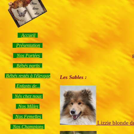
Accueil
Présentation
Nos Portées
Bébés partis
Bébés restés à l'élevage
Les Sables :
Enfants de...
Nés chez nous
Nos Mâles
Nos Femelles
Lizzie blonde 
Nos Champions