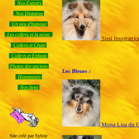
Nos Espoirs
Nos Disparus
Un peu d'humour
Les colleys et la neige
Sissi Impératr
Colleys et Chats
Colleys et Enfants
Photos des anciens
Les Bleues :
Hommage
s
Nos liens
Mona Lisa du 
Site créé par Sylvie