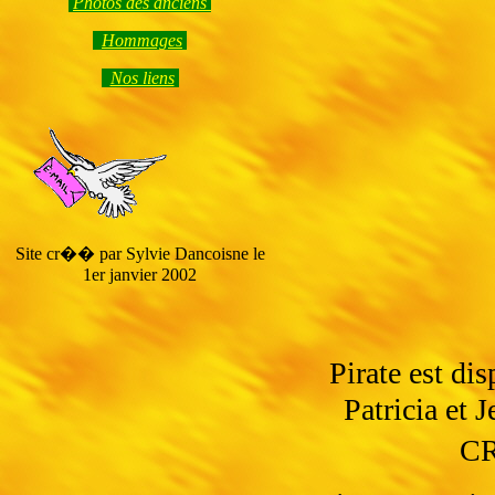
Photos des anciens
Hommage
s
Nos liens
Site cr�� par Sylvie Dancoisne le
1er janvier 2002
Pirate est di
Patricia et
CR