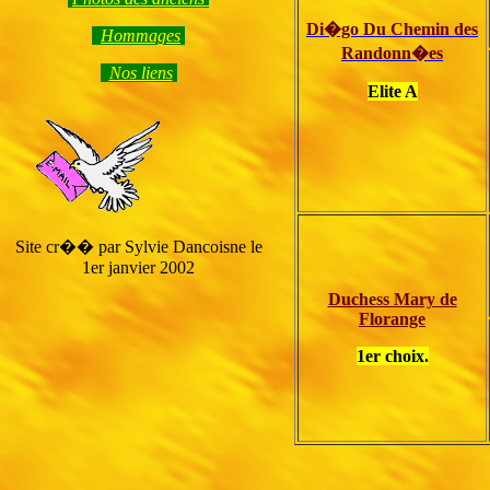
Di�go Du Chemin des
Hommage
s
Randonn�es
Nos liens
Elite A
Site cr�� par Sylvie Dancoisne le
1er janvier 2002
Duchess Mary de
Florange
1er choix.