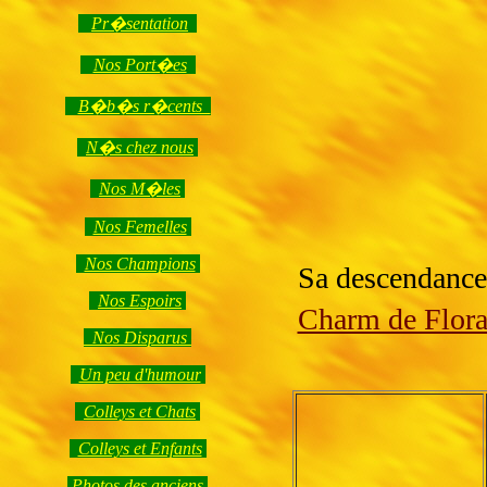
Pr�sentation
Nos Port�es
B�b�s r�cents
N�s chez nous
Nos M�les
Nos Femelles
Nos Champions
Sa descendance
Nos Espoirs
Charm de Flor
Nos Disparus
Un peu d'humour
Colleys et Chats
Colleys et Enfants
Photos des anciens