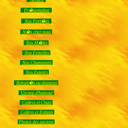
Pr�sentation
Nos Port�es
N�s chez nous
Nos M�les
Nos Femelles
Nos Champions
Nos Espoirs
Retrait�s ou disparus
Un peu d'humour
Colleys et Chats
Colleys et Enfants
Photos des anciens