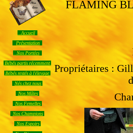
FLAMING BL
Accueil
Présentation
Nos Portées
Bébés partis récemment
Propriétaires : G
Bébés restés à l'élevage
d
Nés chez nous
Nos Mâles
Cha
Nos Femelles
Nos Champions
Nos Espoirs