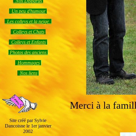
Nos Disparus
Un peu d'humour
Les colleys et la neige
Colleys et Chats
Colleys et Enfants
Photos des anciens
Hommages
Nos liens
Merci à la famill
Site créé par Sylvie
Dancoisne le 1er janvier
2002