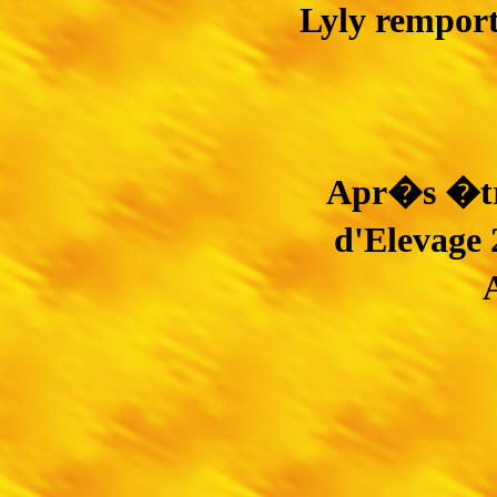
Lyly rempor
Apr�s �tre
d'Elevage