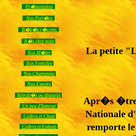
Pr�sentation
Nos Port�es
B�b�s r�cents
N�s chez nous
La petite "
Nos M�les
Nos Femelles
Nos Champions
Nos Espoirs
Retrait�s ou disparus
Apr�s �tre 
Un peu d'humour
Nationale d
Colleys et Chats
remporte l
Colleys et Enfants