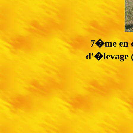
7�me en c
d'�levage