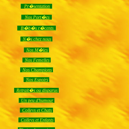
Pr�sentation
Nos Port�es
B�b�s r�cents
N�s chez nous
Nos M�les
Nos Femelles
Nos Champions
Nos Espoirs
Retrait�s ou disparus
Un peu d'humour
Colleys et Chats
Colleys et Enfants