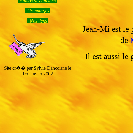
Photos des anciens
Hommage
s
Nos liens
Jean-Mi est le
de
Il est aussi l
Site cr�� par Sylvie Dancoisne le
1er janvier 2002