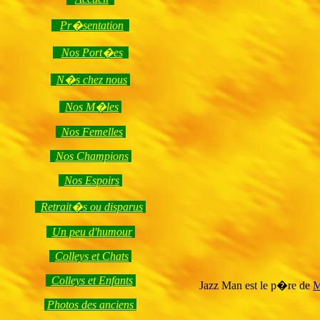
Pr�sentation
Nos Port�es
N�s chez nous
Nos M�les
Nos Femelles
Nos Champions
Nos Espoirs
Retrait�s ou disparus
Un peu d'humour
Colleys et Chats
Colleys et Enfants
Jazz Man est le p�re de
M
Photos des anciens