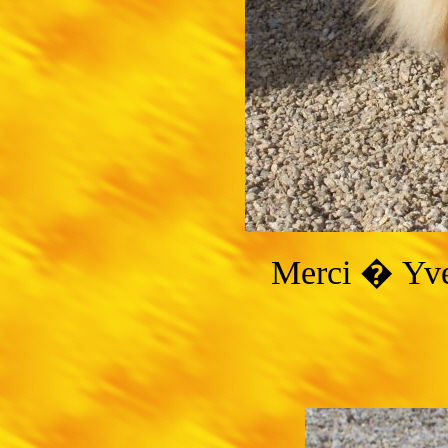
Merci � Yvet